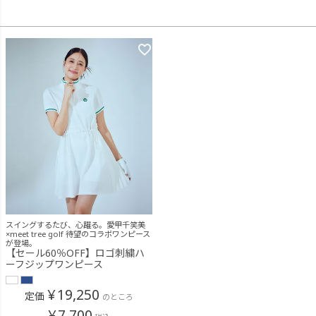
スイングするたび、心躍る。愛甲千笑美
×meet tree golf 待望のコラボワンピース
が登場。
【セール60％OFF】ロゴ刺繍ハ
ーフジップワンピース
¥
19,250
定価
のところ
¥
7,700