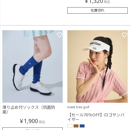
¥
1,320
税込
在庫切れ
滑り止め付ソックス（抗菌防
meet tree golf
臭）
【セール70％OFF】ロゴサンバ
イザー
¥
1,900
税込