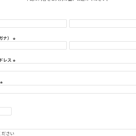
ガナ）
(
必
須
ドレス
)
(
必
須
)
(
必
須
)