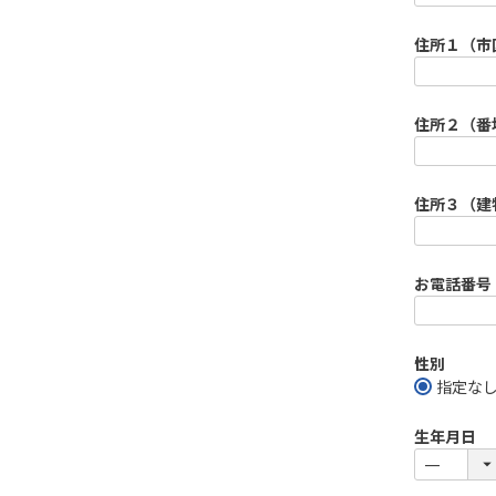
必
須
住所１（市
)
住所２（番
住所３（建
お電話番号
性別
指定な
生年月日