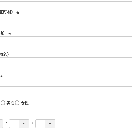
区町村）
(
必
須
地）
)
(
必
須
物名）
)
(
必
須
)
し
男性
女性