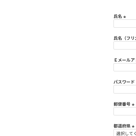
氏名
(
必
須
氏名（フリ
)
Ｅメールア
パスワード
郵便番号
(
必
須
都道府県
)
(