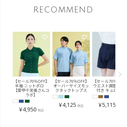
RECOMMEND
【セール70％OFF】
【セール70％OFF】
【セール70％OFF
半袖 ニットポロ
オーバーサイズモッ
ウエスト調整ベル
【愛甲千笑美さんコ
クネックトップス
付き キュロット
ラボ】
¥
4,125
¥
5,115
税込
税込
¥
4,950
税込