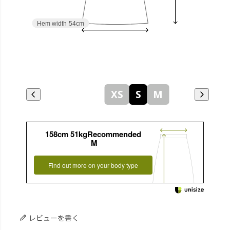
Hem width
54cm
XS
S
M
158cm 51kgRecommended
M
Find out more on your body type
レビューを書く