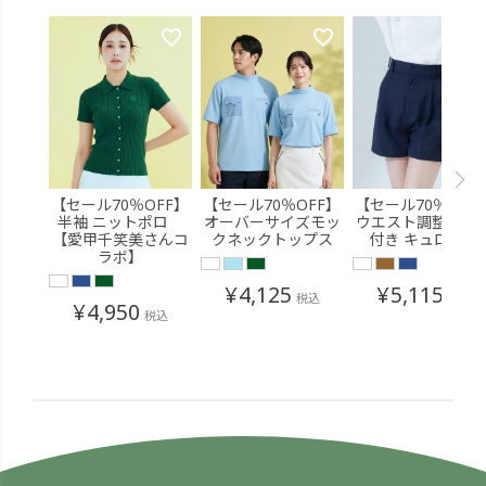
【セール70％OFF】
【セール70％OFF】
【セール70％OFF
半袖 ニットポロ
オーバーサイズモッ
ウエスト調整ベル
【愛甲千笑美さんコ
クネックトップス
付き キュロット
ラボ】
¥
4,125
¥
5,115
税込
税込
¥
4,950
税込