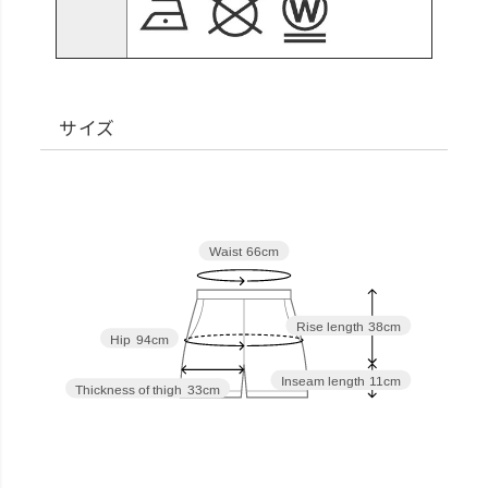
サイズ
Waist
66cm
Rise length
38cm
Hip
94cm
Inseam length
11cm
Thickness of thigh
33cm