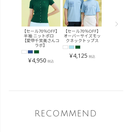
【セール70％OFF】
【セール70％OFF】
半袖 ニットポロ
オーバーサイズモッ
【愛甲千笑美さんコ
クネックトップス
ラボ】
¥
4,125
税込
¥
4,950
税込
RECOMMEND