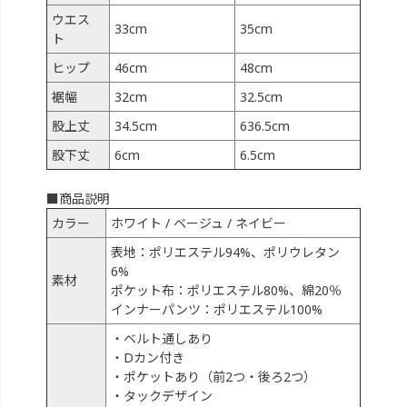
ウエス
33cm
35cm
ト
ヒップ
46cm
48cm
裾幅
32cm
32.5cm
股上丈
34.5cm
636.5cm
股下丈
6cm
6.5cm
■商品説明
カラー
ホワイト / ベージュ / ネイビー
表地：ポリエステル94%、ポリウレタン
6%
素材
ポケット布：ポリエステル80%、綿20％
インナーパンツ：ポリエステル100%
・ベルト通しあり
・Dカン付き
・ポケットあり（前2つ・後ろ2つ）
・タックデザイン