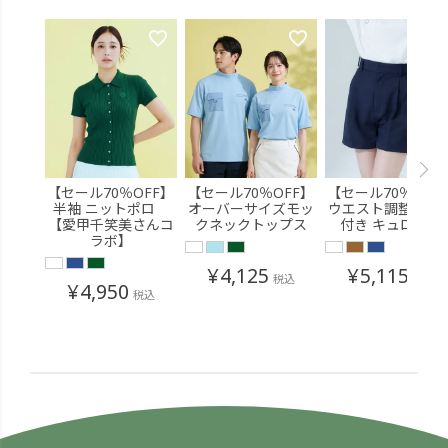
【セール70％OFF】
【セール70％OFF】
【セール70％OFF
半袖 ニットポロ
オーバーサイズモッ
ウエスト調整ベル
【愛甲千笑美さんコ
クネックトップス
付き キュロット
ラボ】
¥
4,125
¥
5,115
税込
税込
¥
4,950
税込