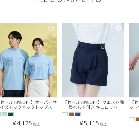
セール70％OFF】オーバーサ
【セール70％OFF】ウエスト調
【セ
イズモックネックトップス
整ベルト付き キュロット
ット
¥
4,125
¥
5,115
税込
税込