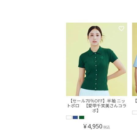
【セール70％OFF】半袖 ニッ
【
トポロ 【愛甲千笑美さんコラ
ボ】
¥
4,950
税込