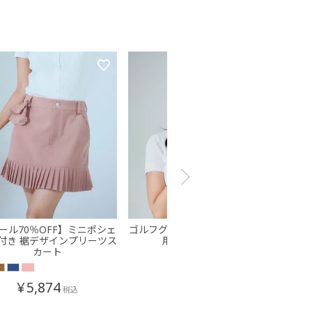
ール70％OFF】ミニポシェ
ゴルフグローブ 指先開き 左手
滑り
付き 裾デザインプリーツス
用 全天候タイプ
カート
¥
3,900
税込
¥
5,874
税込