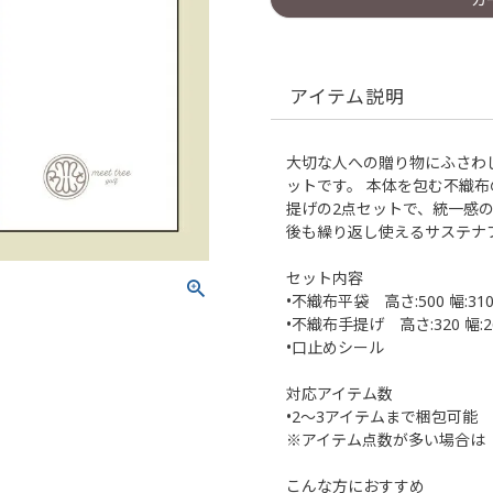
アイテム説明
大切な人への贈り物にふさわ
ットです。 本体を包む不織
提げの2点セットで、統一感
後も繰り返し使えるサステナ
セット内容
•不織布平袋 高さ:500 幅:31
•不織布手提げ 高さ:320 幅:26
•口止めシール
対応アイテム数
•2〜3アイテムまで梱包可能
※アイテム点数が多い場合は 【w
こんな方におすすめ