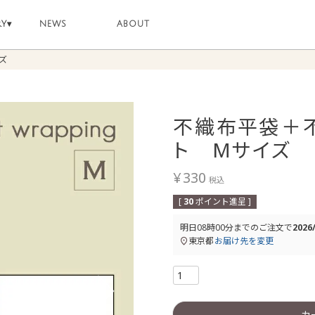
RY
▾
NEWS
ABOUT
ズ
不織布平袋＋
ト Mサイズ
¥
330
税込
[
30
ポイント進呈 ]
明日
08時00分
までのご注文で
2026
東京都
お届け先を変更
カ