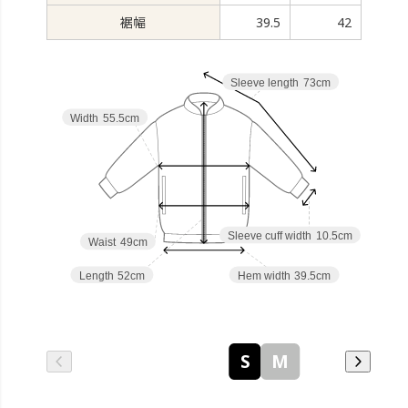
裾幅
39.5
42
Sleeve length
73cm
Width
55.5cm
Sleeve cuff width
10.5cm
Waist
49cm
Length
52cm
Hem width
39.5cm
S
M