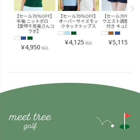
【セール70％OFF】
【セール70％OFF】
【セール70％OFF
半袖 ニットポロ
オーバーサイズモッ
ウエスト調整ベル
【愛甲千笑美さんコ
クネックトップス
付き キュロット
ラボ】
¥
4,125
¥
5,115
税込
税込
¥
4,950
税込