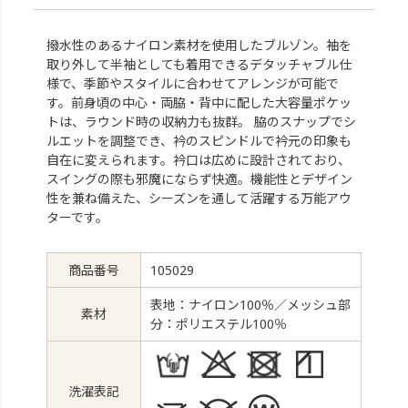
撥水性のあるナイロン素材を使用したブルゾン。袖を
取り外して半袖としても着用できるデタッチャブル仕
様で、季節やスタイルに合わせてアレンジが可能で
す。前身頃の中心・両脇・背中に配した大容量ポケッ
トは、ラウンド時の収納力も抜群。 脇のスナップでシ
ルエットを調整でき、衿のスピンドルで衿元の印象も
自在に変えられます。衿口は広めに設計されており、
スイングの際も邪魔にならず快適。機能性とデザイン
性を兼ね備えた、シーズンを通して活躍する万能アウ
ターです。
商品番号
105029
表地：ナイロン100％／メッシュ部
素材
分：ポリエステル100％
洗濯表記