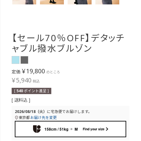
【セール70％OFF】デタッチ
ャブル撥水ブルゾン
¥
19,800
定価
のところ
¥
5,940
税込
[
540
ポイント進呈 ]
送料込
2026/08/18（火）
に
宅急便
でお届けします。
東京都
お届け先を変更
158cm / 51kg
M
Find your size