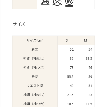
サイズ
サイズ(cm)
S
M
着丈
52
54
裄丈（袖なし）
36
38.5
裄丈（袖つき）
73
76
身幅
55.5
59
ウエスト幅
49
51
袖幅（袖なし）
21.5
23
袖幅（袖つき）
10.5
11.5