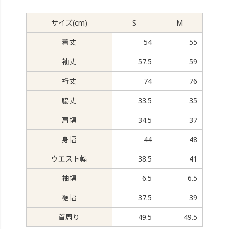
サイズ(cm)
S
M
着丈
54
55
袖丈
57.5
59
裄丈
74
76
脇丈
33.5
35
肩幅
34.5
37
身幅
44
48
ウエスト幅
38.5
41
袖幅
6.5
6.5
裾幅
37.5
39
首周り
49.5
49.5