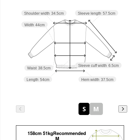
Sleeve length
57.5cm
Shoulder width
34.5cm
Width
44cm
Sleeve cuff width
6.5cm
Waist
38.5cm
Hem width
37.5cm
Length
54cm
S
M
158cm 51kgRecommended
M