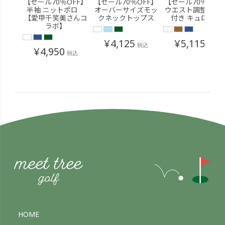
【セール70％OFF】
【セール70％OFF】
【セール70％OFF
半袖 ニットポロ
オーバーサイズモッ
ウエスト調整ベル
【愛甲千笑美さんコ
クネックトップス
付き キュロット
ラボ】
¥
4,125
¥
5,115
税込
税込
¥
4,950
税込
HOME